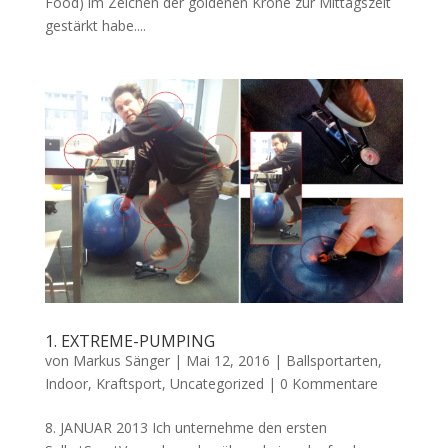
Food) im Zeichen der goldenen Krone zur Mittagszeit
gestärkt habe....
1. EXTREME-PUMPING
von
Markus Sänger
|
Mai 12, 2016
|
Ballsportarten
,
Indoor
,
Kraftsport
,
Uncategorized
|
0 Kommentare
8. JANUAR 2013 Ich unternehme den ersten