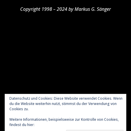
Copyright 1998 – 2024 by Markus G. Sänger
Datenschutz und Cookies: Diese Website verwendet Cookies. Wenn
du die Website weiterhin nutzt, stimmst du der Verwendung von
Cookies zu.
Meraner Höhenweg wandern mit Hund
Weitere Informationen, beispielsweise zur Kontrolle von Cookies,
Verreisen mit Hund nach England
Kontakt
findest du hier:
Cookie-Richtlinie