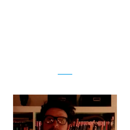
Twitter trieb die schönsten Blüten – bis Elmo es
zerstört hat.