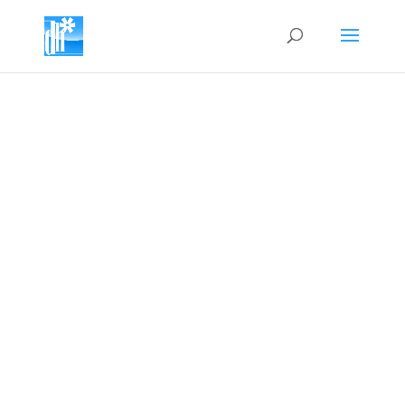
SPECIALS
DAS SELTEN SELTSAME ARCHIV
DER BESTÄNDIGEN BETA-
PHASE