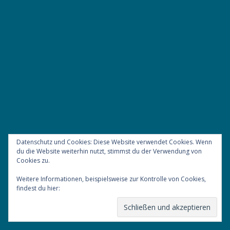
Mit Hund nach England
reisen
Tipps, Links & Fakten für Eure Reise zu
den Hundeverrückten auf die Insel.
Datenschutz und Cookies: Diese Website verwendet Cookies. Wenn
Los geht`s >>
du die Website weiterhin nutzt, stimmst du der Verwendung von
Cookies zu.
Weitere Informationen, beispielsweise zur Kontrolle von Cookies,
findest du hier:
Cookie-Richtlinie