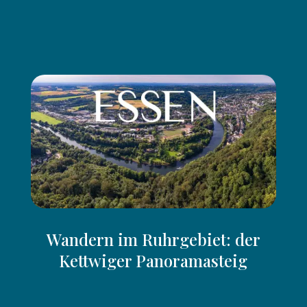
einer Tour in den Süd-Westen von UK – nach
Cornwall.
Los geht`s >>
Wandern im Ruhrgebiet: der
Kettwiger Panoramasteig