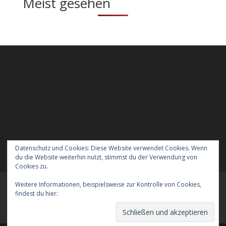
Meist gesehen
Datenschutz und Cookies: Diese Website verwendet Cookies. Wenn
du die Website weiterhin nutzt, stimmst du der Verwendung von
Cookies zu.
Weitere Informationen, beispielsweise zur Kontrolle von Cookies,
Meraner Höhenweg wandern mit Hund
findest du hier:
Cookie-Richtlinie
Verreisen mit Hund nach England
Kontakt
Der Datenschutz
Das Impressum