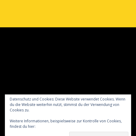
Datenschutz und Cookies: Diese Website verwendet Cookies. Wenn
du die Website weiterhin nutzt, stimmst du der Verwendung von
Cookies zu.
Meraner Höhenweg wandern mit Hund
Weitere Informationen, beispielsweise zur Kontrolle von Cookies,
Verreisen mit Hund nach England
Kontakt
findest du hier:
Cookie-Richtlinie
Der Datenschutz
Das Impressum