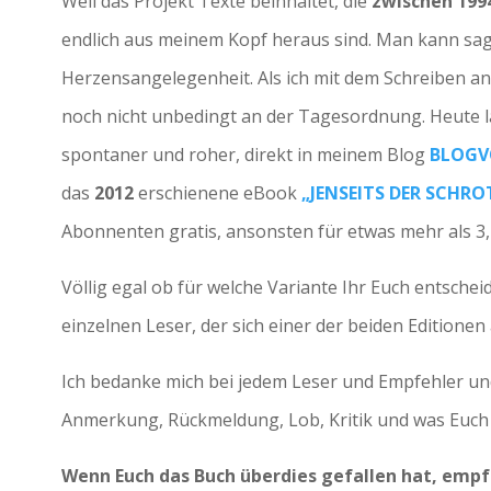
Weil das Projekt Texte beinhaltet, die
zwischen 199
endlich aus meinem Kopf heraus sind. Man kann sag
Herzensangelegenheit. Als ich mit dem Schreiben an
noch nicht unbedingt an der Tagesordnung. Heute l
spontaner und roher, direkt in meinem Blog
BLOGV
das
2012
erschienene eBook
„JENSEITS DER SCHR
Abonnenten gratis, ansonsten für etwas mehr als 3,
Völlig egal ob für welche Variante Ihr Euch entschei
einzelnen Leser, der sich einer der beiden Editione
Ich bedanke mich bei jedem Leser und Empfehler u
Anmerkung, Rückmeldung, Lob, Kritik und was Euch
Wenn Euch das Buch überdies gefallen hat, empfe