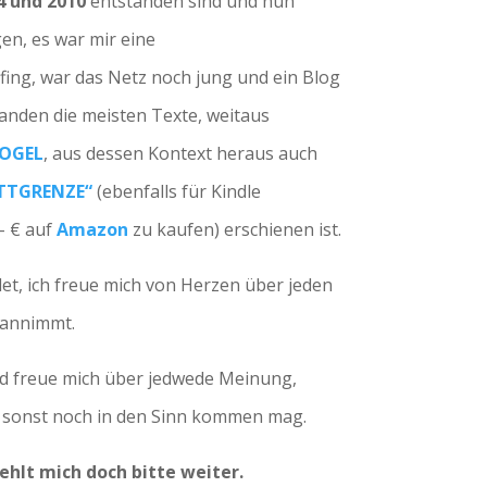
4 und 2010
entstanden sind und nun
en, es war mir eine
fing, war das Netz noch jung und ein Blog
anden die meisten Texte, weitaus
OGEL
, aus dessen Kontext heraus auch
OTTGRENZE“
(ebenfalls für Kindle
- € auf
Amazon
zu kaufen) erschienen ist.
det, ich freue mich von Herzen über jeden
n annimmt.
nd freue mich über jedwede Meinung,
 sonst noch in den Sinn kommen mag.
hlt mich doch bitte weiter.