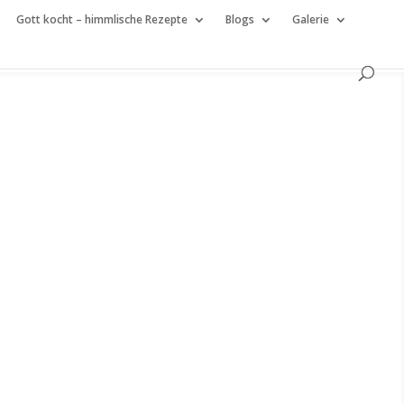
Gott kocht – himmlische Rezepte
Blogs
Galerie