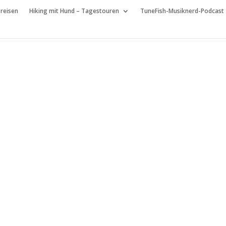
 reisen
Hiking mit Hund – Tagestouren
TuneFish-Musiknerd-Podcast