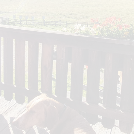
Pfossental
Hohen Weiße
Schwarzwand
Hochwilden
Eisjöchl
Stettiner Hütte
Zeppichl
Pfelders