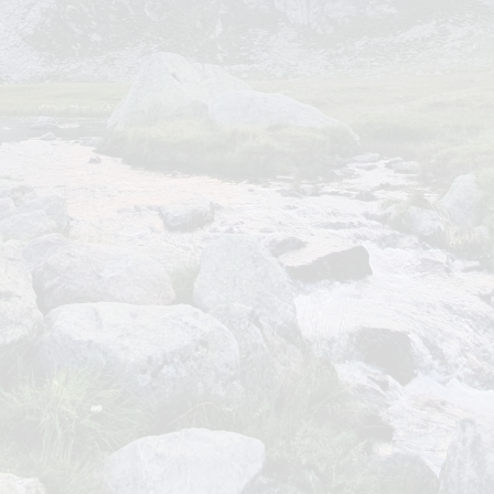
Gasthof Brunner
Vernuer
„Sonnenhang“
Texelgruppe
Gasthaus Longfall
Aber egal. Gehen wir doch überhaupt erst einmal
los.