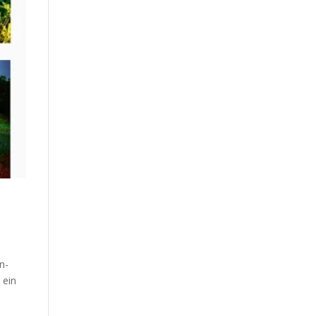
n-
 ein