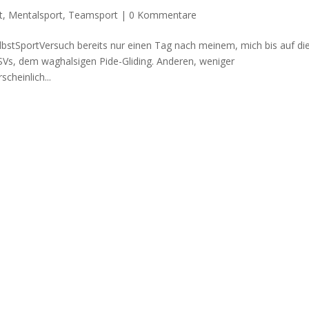
t
,
Mentalsport
,
Teamsport
|
0 Kommentare
lbstSportVersuch bereits nur einen Tag nach meinem, mich bis auf di
SVs, dem waghalsigen Pide-Gliding. Anderen, weniger
heinlich...