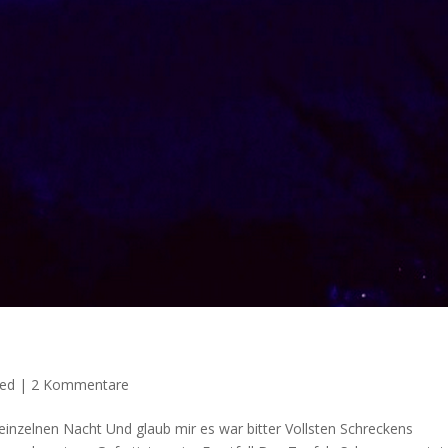
zed
|
2 Kommentare
 einzelnen Nacht Und glaub mir es war bitter Vollsten Schreckens