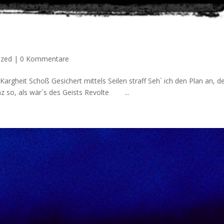
ized
|
0 Kommentare
rgheit Schoß Gesichert mittels Seilen straff Seh` ich den Plan an, d
so, als wär`s des Geists Revolte ...