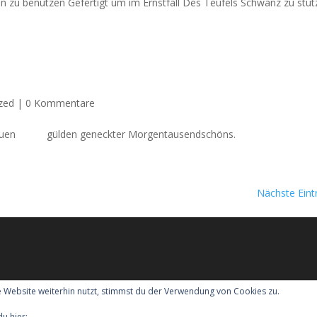
hn zu benutzen Gefertigt um im Ernstfall Des Teufels Schwanz zu stu
zed
|
0 Kommentare
sauen gülden geneckter Morgentausendschöns.
Nächste Eint
 Website weiterhin nutzt, stimmst du der Verwendung von Cookies zu.
it Hund nach England
Kontakt
Der Datenschutz
Das Impressum
du hier:
Cookie-Richtlinie