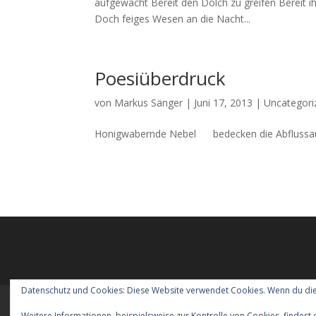
aufgewacht Bereit den Dolch zu greifen Bereit i
Doch feiges Wesen an die Nacht...
Poesiüberdruck
von
Markus Sänger
|
Juni 17, 2013
|
Uncategori
Honigwabernde Nebel bedecken die Abflus
Datenschutz und Cookies: Diese Website verwendet Cookies. Wenn du die
Meraner Höhenweg wandern mit Hund
Verreisen m
Weitere Informationen, beispielsweise zur Kontrolle von Cookies, findest 