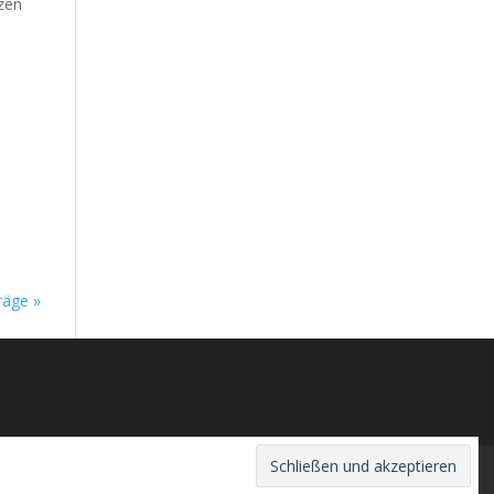
tzen
räge »