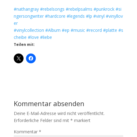
#nathangray
#rebelsongs
#rebelpsalms
#punkrock
#si
ngersongwriter
#hardcore
#legends
#lp
#vinyl
#vinyllov
er
#vinylcollection
#Album
#ep
#music
#record
#platte
#s
cheibe
#love
#liebe
Teilen mit:
Kommentar absenden
Deine E-Mail-Adresse wird nicht veröffentlicht.
Erforderliche Felder sind mit
*
markiert
Kommentar
*