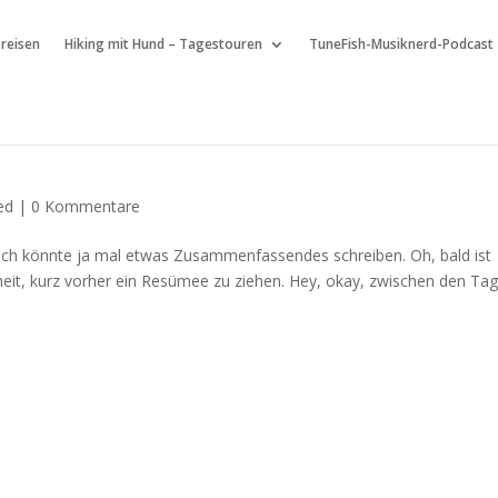
 reisen
Hiking mit Hund – Tagestouren
TuneFish-Musiknerd-Podcast
ed
|
0 Kommentare
ert. Ich könnte ja mal etwas Zusammenfassendes schreiben. Oh, bald ist
heit, kurz vorher ein Resümee zu ziehen. Hey, okay, zwischen den Ta