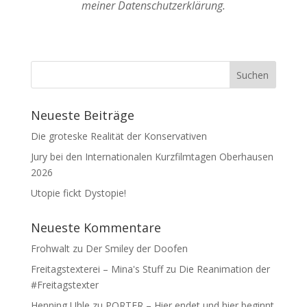
meiner Datenschutzerklärung.
Neueste Beiträge
Die groteske Realität der Konservativen
Jury bei den Internationalen Kurzfilmtagen Oberhausen
2026
Utopie fickt Dystopie!
Neueste Kommentare
Frohwalt
zu
Der Smiley der Doofen
Freitagstexterei – Mina's Stuff
zu
Die Reanimation der
#Freitagstexter
Henning Uhle
zu
PORTER – Hier endet und hier beginnt