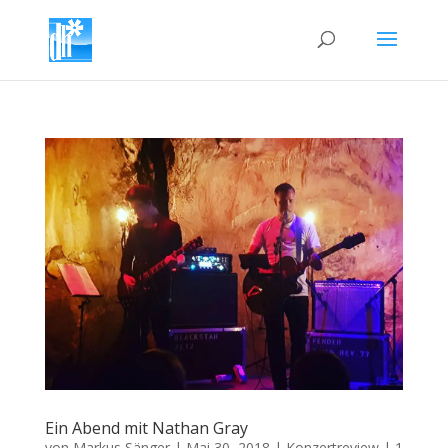
Ein Abend mit Nathan Gray
von
Markus Sänger
|
Mai 30, 2018
|
Konzertreview
|
1