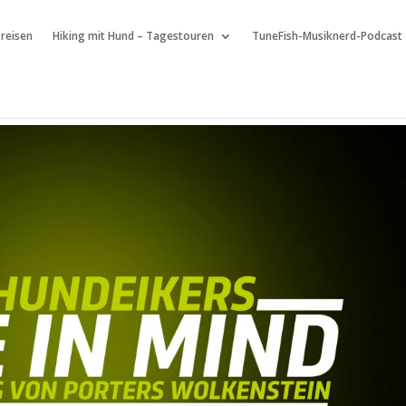
 reisen
Hiking mit Hund – Tagestouren
TuneFish-Musiknerd-Podcast