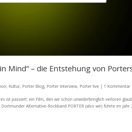
 in Mind“ – die Entstehung von Porter
ion
,
Kultur
,
Porter Blog
,
Porter Interview
,
Porter live
|
1 Kommentar
 ist passiert: ein Film, den wir schon unwiderbringlich verloren glau
e Dortmunder Alternative-Rockband PORTER (also wir) führte im Jahr