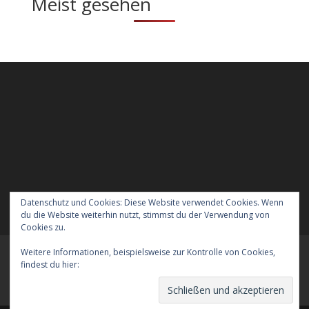
Meist gesehen
Datenschutz und Cookies: Diese Website verwendet Cookies. Wenn
du die Website weiterhin nutzt, stimmst du der Verwendung von
Cookies zu.
Weitere Informationen, beispielsweise zur Kontrolle von Cookies,
Meraner Höhenweg wandern mit Hund
findest du hier:
Cookie-Richtlinie
Verreisen mit Hund nach England
Kontakt
Der Datenschutz
Das Impressum