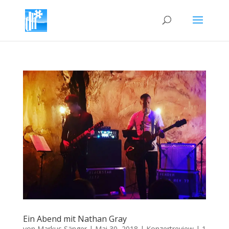
Ein Abend mit Nathan Gray
von
Markus Sänger
|
Mai 30, 2018
|
Konzertreview
|
1