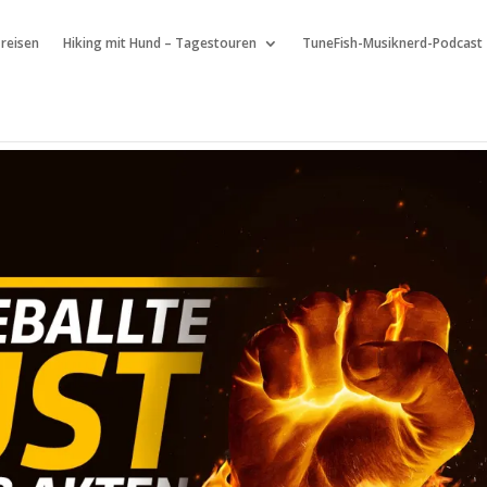
 reisen
Hiking mit Hund – Tagestouren
TuneFish-Musiknerd-Podcast