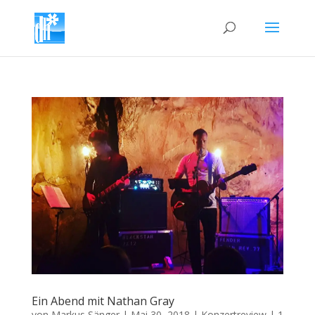
Ein Abend mit Nathan Gray
von
Markus Sänger
|
Mai 30, 2018
|
Konzertreview
|
1