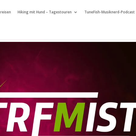
 reisen
Hiking mit Hund – Tagestouren
TuneFish-Musiknerd-Podcast