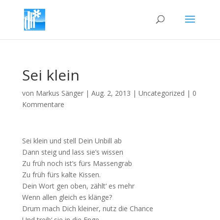
Sei klein
von
Markus Sänger
|
Aug. 2, 2013
|
Uncategorized
|
0
Kommentare
Sei klein und stell Dein Unbill ab
Dann steig und lass sie’s wissen
Zu früh noch ist’s fürs Massengrab
Zu früh fürs kalte Kissen.
Dein Wort gen oben, zählt‘ es mehr
Wenn allen gleich es klänge?
Drum mach Dich kleiner, nutz die Chance
Und treib‘ sie in die Enge.