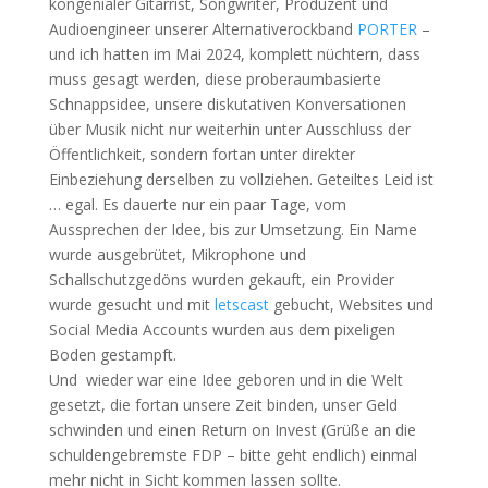
kongenialer Gitarrist, Songwriter, Produzent und
Audioengineer unserer Alternativerockband
PORTER
–
und ich hatten im Mai 2024, komplett nüchtern, dass
muss gesagt werden, diese proberaumbasierte
Schnappsidee, unsere diskutativen Konversationen
über Musik nicht nur weiterhin unter Ausschluss der
Öffentlichkeit, sondern fortan unter direkter
Einbeziehung derselben zu vollziehen. Geteiltes Leid ist
… egal. Es dauerte nur ein paar Tage, vom
Aussprechen der Idee, bis zur Umsetzung. Ein Name
wurde ausgebrütet, Mikrophone und
Schallschutzgedöns wurden gekauft, ein Provider
wurde gesucht und mit
letscast
gebucht, Websites und
Social Media Accounts wurden aus dem pixeligen
Boden gestampft.
Und wieder war eine Idee geboren und in die Welt
gesetzt, die fortan unsere Zeit binden, unser Geld
schwinden und einen Return on Invest (Grüße an die
schuldengebremste FDP – bitte geht endlich) einmal
mehr nicht in Sicht kommen lassen sollte.