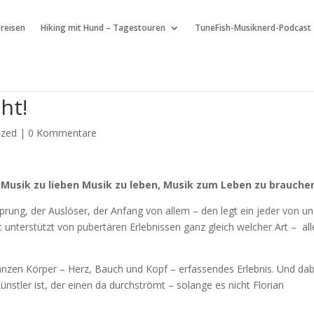
 reisen
Hiking mit Hund – Tagestouren
TuneFish-Musiknerd-Podcast
ht!
ized
|
0 Kommentare
Musik zu lieben Musik zu leben, Musik zum Leben zu brauche
prung, der Auslöser, der Anfang von allem – den legt ein jeder von un
 unterstützt von pubertären Erlebnissen ganz gleich welcher Art – alle
ganzen Körper – Herz, Bauch und Kopf – erfassendes Erlebnis. Und dabe
stler ist, der einen da durchströmt – solange es nicht Florian