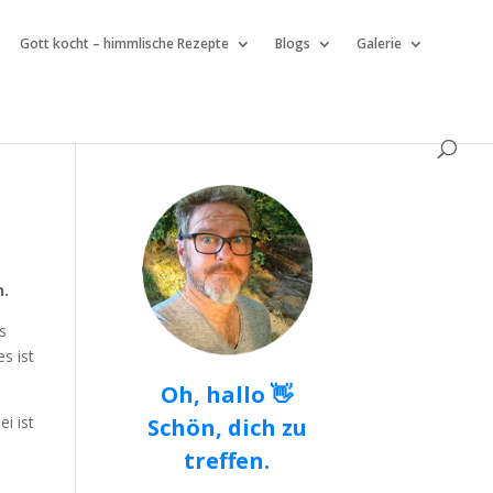
Gott kocht – himmlische Rezepte
Blogs
Galerie
n.
s
s ist
Oh, hallo 👋
i ist
Schön, dich zu
treffen.