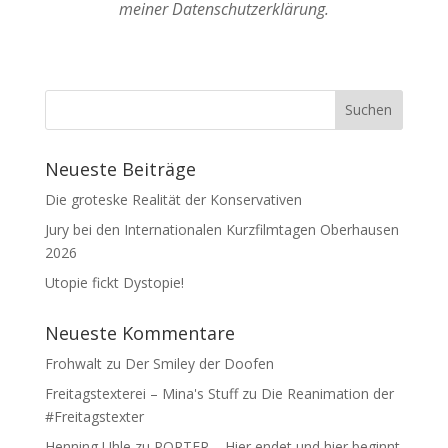
meiner Datenschutzerklärung.
Neueste Beiträge
Die groteske Realität der Konservativen
Jury bei den Internationalen Kurzfilmtagen Oberhausen
2026
Utopie fickt Dystopie!
Neueste Kommentare
Frohwalt
zu
Der Smiley der Doofen
Freitagstexterei – Mina's Stuff
zu
Die Reanimation der
#Freitagstexter
Henning Uhle
zu
PORTER – Hier endet und hier beginnt