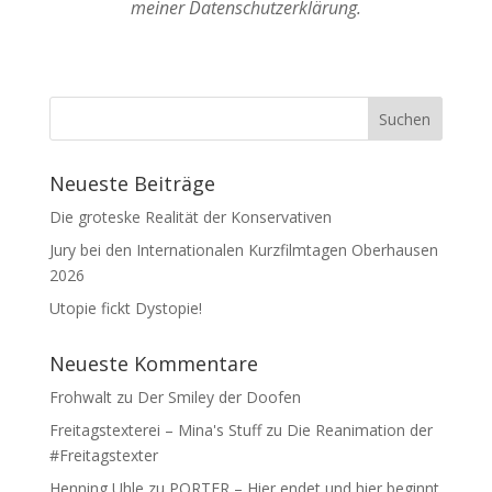
meiner Datenschutzerklärung.
Neueste Beiträge
Die groteske Realität der Konservativen
Jury bei den Internationalen Kurzfilmtagen Oberhausen
2026
Utopie fickt Dystopie!
Neueste Kommentare
Frohwalt
zu
Der Smiley der Doofen
Freitagstexterei – Mina's Stuff
zu
Die Reanimation der
#Freitagstexter
Henning Uhle
zu
PORTER – Hier endet und hier beginnt