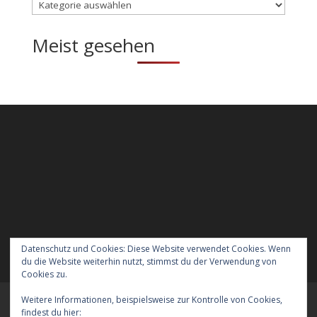
Kategorien
Meist gesehen
Datenschutz und Cookies: Diese Website verwendet Cookies. Wenn
du die Website weiterhin nutzt, stimmst du der Verwendung von
Cookies zu.
Weitere Informationen, beispielsweise zur Kontrolle von Cookies,
Meraner Höhenweg wandern mit Hund
findest du hier:
Cookie-Richtlinie