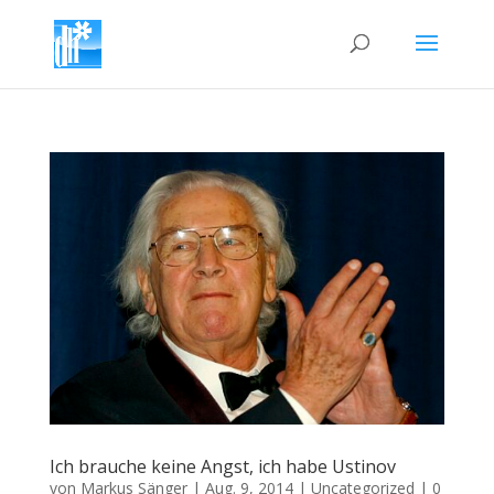
Ich brauche keine Angst, ich habe Ustinov
von
Markus Sänger
|
Aug. 9, 2014
|
Uncategorized
|
0