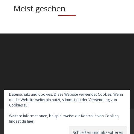
Meist gesehen
Datenschutz und Cookies: Diese Website verwendet Cookies. Wenn
du die Website weiterhin nutzt, stimmst du der Verwendung von
Cookies zu.
Weitere Informationen, beispielsweise zur Kontrolle von Cookies,
Meraner Höhenweg wandern mit Hund
findest du hier:
Cookie-Richtlinie
Verreisen mit Hund nach England
Kontakt
Der Datenschutz
Das Impressum