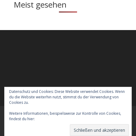
Meist gesehen
Datenschutz und Cookies: Diese Website verwendet Cookies. Wenn
du die Website weiterhin nutzt, stimmst du der Verwendung von
Cookies zu.
Weitere Informationen, beispielsweise zur Kontrolle von Cookies,
Meraner Höhenweg wandern mit Hund
findest du hier:
Cookie-Richtlinie
Verreisen mit Hund nach England
Kontakt
Der Datenschutz
Das Impressum