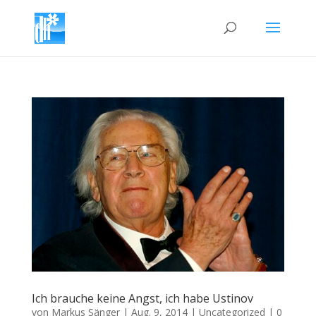
Ich brauche keine Angst, ich habe Ustinov
von
Markus Sänger
|
Aug. 9, 2014
|
Uncategorized
|
0