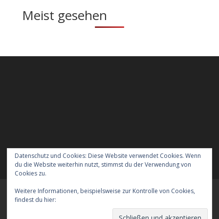
Meist gesehen
Datenschutz und Cookies: Diese Website verwendet Cookies. Wenn
du die Website weiterhin nutzt, stimmst du der Verwendung von
Cookies zu.
Weitere Informationen, beispielsweise zur Kontrolle von Cookies,
Meraner Höhenweg wandern mit Hund
findest du hier:
Cookie-Richtlinie
Verreisen mit Hund nach England
Kontakt
Der Datenschutz
Das Impressum