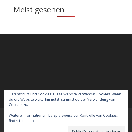
Meist gesehen
Datenschutz und Cookies: Diese Website verwendet Cookies. Wenn
du die Website weiterhin nutzt, stimmst du der Verwendung von
Cookies zu.
Weitere Informationen, beispielsweise zur Kontrolle von Cookies,
Meraner Höhenweg wandern mit Hund
findest du hier:
Cookie-Richtlinie
Verreisen mit Hund nach England
Kontakt
Der Datenschutz
Das Impressum