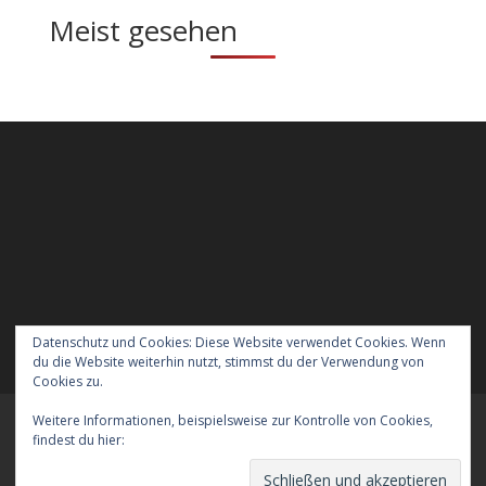
Meist gesehen
Datenschutz und Cookies: Diese Website verwendet Cookies. Wenn
du die Website weiterhin nutzt, stimmst du der Verwendung von
Cookies zu.
Weitere Informationen, beispielsweise zur Kontrolle von Cookies,
Meraner Höhenweg wandern mit Hund
findest du hier:
Cookie-Richtlinie
Verreisen mit Hund nach England
Kontakt
Der Datenschutz
Das Impressum