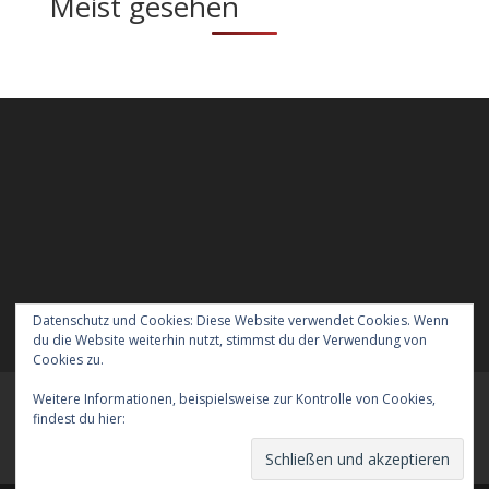
Meist gesehen
Datenschutz und Cookies: Diese Website verwendet Cookies. Wenn
du die Website weiterhin nutzt, stimmst du der Verwendung von
Cookies zu.
Weitere Informationen, beispielsweise zur Kontrolle von Cookies,
Meraner Höhenweg wandern mit Hund
findest du hier:
Cookie-Richtlinie
Verreisen mit Hund nach England
Kontakt
Der Datenschutz
Das Impressum