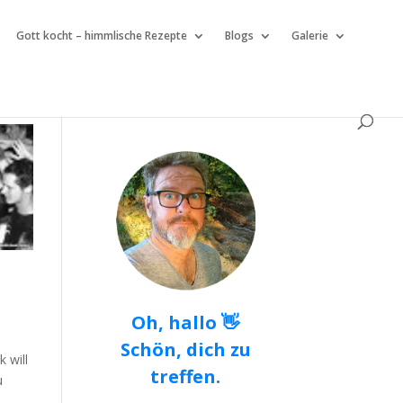
Gott kocht – himmlische Rezepte
Blogs
Galerie
Oh, hallo 👋
Schön, dich zu
k will
treffen.
u