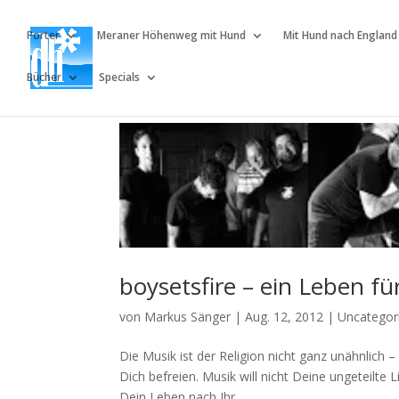
Porter
Meraner Höhenweg mit Hund
Mit Hund nach England
Bücher
Specials
boysetsfire – ein Leben fü
von
Markus Sänger
|
Aug. 12, 2012
|
Uncategor
Die Musik ist der Religion nicht ganz unähnlich 
Dich befreien. Musik will nicht Deine ungeteilt
Dein Leben nach Ihr...