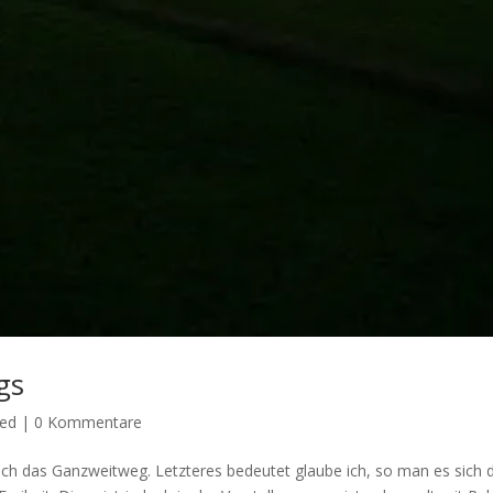
gs
zed
|
0 Kommentare
uch das Ganzweitweg. Letzteres bedeutet glaube ich, so man es sich 