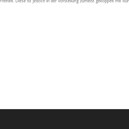
eiheit. Diese ist jedoch in der Vorstellung zumeist gekoppelt mit Ruhe