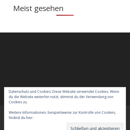
Meist gesehen
Datenschutz und Cookies: Diese Website verwendet Cookies. Wenn
du die Website weiterhin nutzt, stimmst du der Verwendung von
Cookies zu.
Weitere Informationen, beispielsweise zur Kontrolle von Cookies,
Meraner Höhenweg wandern mit Hund
findest du hier:
Cookie-Richtlinie
Verreisen mit Hund nach England
Kontakt
Der Datenschutz
Das Impressum