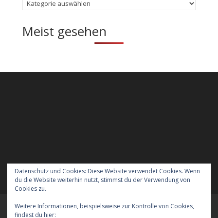
Kategorien
Meist gesehen
Datenschutz und Cookies: Diese Website verwendet Cookies. Wenn
du die Website weiterhin nutzt, stimmst du der Verwendung von
Cookies zu.
Weitere Informationen, beispielsweise zur Kontrolle von Cookies,
Meraner Höhenweg wandern mit Hund
findest du hier:
Cookie-Richtlinie