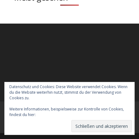
Datenschutz und Cookies: Diese Website verwendet Cookies. Wenn
du die Website weiterhin nutzt, stimmst du der Verwendung von
Cookies zu.
Weitere Informationen, beispielsweise zur Kontrolle von Cookies,
Meraner Höhenweg wandern mit Hund
findest du hier:
Cookie-Richtlinie
Verreisen mit Hund nach England
Kontakt
Der Datenschutz
Das Impressum