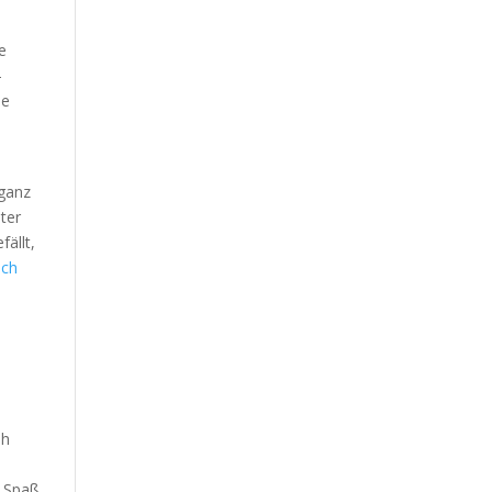
e
-
ie
 ganz
ter
ällt,
uch
sh
n Spaß