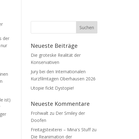
er
s der
Neueste Beiträge
 nur
Die groteske Realität der
Konservativen
Jury bei den Internationalen
inen
Kurzfilmtagen Oberhausen 2026
en
Utopie fickt Dystopie!
e ist)
Neueste Kommentare
r
Frohwalt
zu
Der Smiley der
nger
Doofen
Freitagstexterei – Mina's Stuff
zu
Die Reanimation der