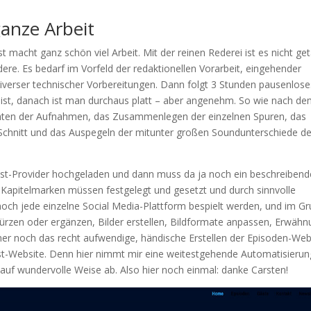
ganze Arbeit
st macht ganz schön viel Arbeit. Mit der reinen Rederei ist es nicht ge
dere. Es bedarf im Vorfeld der redaktionellen Vorarbeit, eingehender
verser technischer Vorbereitungen. Dann folgt 3 Stunden pausenlose
ist, danach ist man durchaus platt – aber angenehm. So wie nach d
ichten der Aufnahmen, das Zusammenlegen der einzelnen Spuren, das
 Schnitt und das Auspegeln der mitunter großen Soundunterschiede de
cast-Provider hochgeladen und dann muss da ja noch ein beschreibend
o. Kapitelmarken müssen festgelegt und gesetzt und durch sinnvolle
och jede einzelne Social Media-Plattform bespielt werden, und im G
kürzen oder ergänzen, Bilder erstellen, Bildformate anpassen, Erwäh
mer noch das recht aufwendige, händische Erstellen der Episoden-Web
-Website. Denn hier nimmt mir eine weitestgehende Automatisierun
t auf wundervolle Weise ab. Also hier noch einmal: danke Carsten!