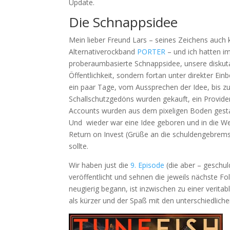
Update.
Die Schnappsidee
Mein lieber Freund Lars – seines Zeichens auch 
Alternativerockband
PORTER
– und ich hatten i
proberaumbasierte Schnappsidee, unsere diskuta
Öffentlichkeit, sondern fortan unter direkter Ein
ein paar Tage, vom Aussprechen der Idee, bis 
Schallschutzgedöns wurden gekauft, ein Provid
Accounts wurden aus dem pixeligen Boden gest
Und wieder war eine Idee geboren und in die Wel
Return on Invest (Grüße an die schuldengebrems
sollte.
Wir haben just die
9. Episode
(die aber – geschuld
veröffentlicht und sehnen die jeweils nächste Fo
neugierig begann, ist inzwischen zu einer verita
als kürzer und der Spaß mit den unterschiedliche