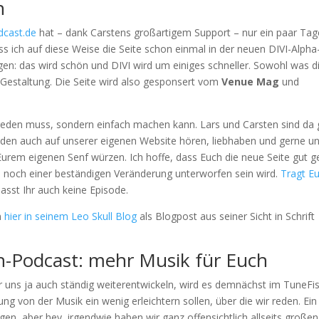
n
dcast.de
hat – dank Carstens großartigem Support – nur ein paar Tag
 ich auf diese Weise die Seite schon einmal in der neuen DIVI-Alpha
en: das wird schön und DIVI wird um einiges schneller. Sowohl was d
 Gestaltung. Die Seite wird also gesponsert vom
Venue Mag
und
e reden muss, sondern einfach machen kann. Lars und Carsten sind da
soden auch auf unserer eigenen Website hören, liebhaben und gerne un
rem eigenen Senf würzen. Ich hoffe, dass Euch die neue Seite gut gef
 noch einer beständigen Veränderung unterworfen sein wird.
Tragt E
passt Ihr auch keine Episode.
n
hier in seinem Leo Skull Blog
als Blogpost aus seiner Sicht in Schrift
-Podcast: mehr Musik für Euch
uns ja auch ständig weiterentwickeln, wird es demnächst im TuneFi
ng von der Musik ein wenig erleichtern sollen, über die wir reden. Ein
en, aber hey, irgendwie haben wir ganz offensichtlich allseits große