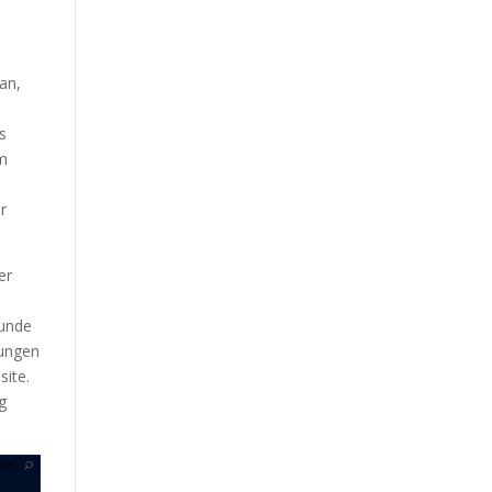
tan,
s
em
r
er
runde
nungen
site.
g