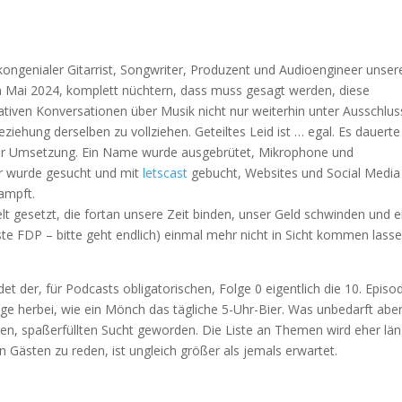
kongenialer Gitarrist, Songwriter, Produzent und Audioengineer unser
m Mai 2024, komplett nüchtern, dass muss gesagt werden, diese
tiven Konversationen über Musik nicht nur weiterhin unter Ausschlus
beziehung derselben zu vollziehen. Geteiltes Leid ist … egal. Es dauerte
zur Umsetzung. Ein Name wurde ausgebrütet, Mikrophone und
er wurde gesucht und mit
letscast
gebucht, Websites und Social Media
ampft.
t gesetzt, die fortan unsere Zeit binden, unser Geld schwinden und e
te FDP – bitte geht endlich) einmal mehr nicht in Sicht kommen lass
et der, für Podcasts obligatorischen, Folge 0 eigentlich die 10. Episod
lge herbei, wie ein Mönch das tägliche 5-Uhr-Bier. Was unbedarft abe
blen, spaßerfüllten Sucht geworden. Die Liste an Themen wird eher lä
n Gästen zu reden, ist ungleich größer als jemals erwartet.