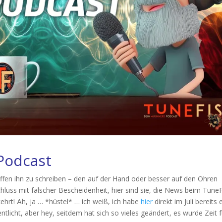
Podcast
ffen ihn zu schreiben – den auf der Hand oder besser auf den Ohren
uss mit falscher Bescheidenheit, hier sind sie, die News beim TuneF
rt! Äh, ja … *hüstel* … ich weiß, ich habe
hier
direkt im Juli bereits 
tlicht, aber hey, seitdem hat sich so vieles geändert, es wurde Zeit f