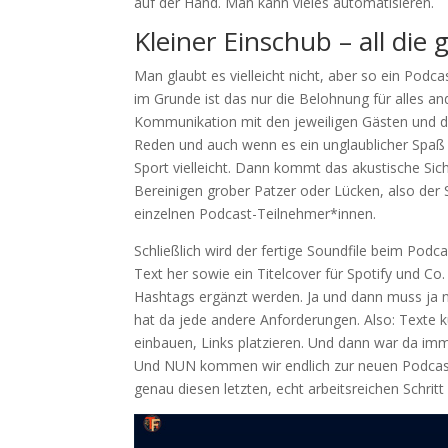
auf der Hand. Man kann vieles automatisieren.
Kleiner Einschub – all die 
Man glaubt es vielleicht nicht, aber so ein Podca
im Grunde ist das nur die Belohnung für alles an
Kommunikation mit den jeweiligen Gästen und di
Reden und auch wenn es ein unglaublicher Spaß 
Sport vielleicht. Dann kommt das akustische S
Bereinigen grober Patzer oder Lücken, also der
einzelnen Podcast-Teilnehmer*innen.
Schließlich wird der fertige Soundfile beim Pod
Text her sowie ein Titelcover für Spotify und C
Hashtags ergänzt werden. Ja und dann muss ja n
hat da jede andere Anforderungen. Also: Texte 
einbauen, Links platzieren. Und dann war da im
Und NUN kommen wir endlich zur neuen Podcast
genau diesen letzten, echt arbeitsreichen Schrit