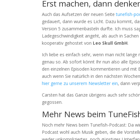
Erst machen, dann denke
Auch das Aufsetzen der neuen Seite
tunefish-po
gedauert, dann wurde es Licht. Dazu kommt, dass
Version 5 zusammenbasteln durfte. Ich muss sag
Ladegeschwindigkeit angeht, als auch in Sachen
kooperativ gehostet von
Leo Skull GmbH
.
Ich liebe es einfach sehr, wenn man nicht lang
genau so. Ab sofort könnt Ihr nun also alle Epi
den einzelnen Episoden kommentieren und mit Eu
auch wenn Sie natürlich in den nächsten Wochen
hier gerne zu unserem Newsletter ein
, dann ver
Carsten hat das Ganze übrigens auch sehr schö
gegossen.
Mehr News beim TuneFish
Noch mehr News beim Tunefish-Podcast: Da wir 
Podcast wohl auch Musik geben, die die Vorstellu
weder unkompliziertes, noch günstiges Unterfang