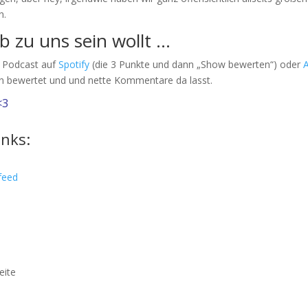
n.
eb zu uns sein wollt …
n Podcast auf
Spotify
(die 3 Punkte und dann „Show bewerten“) oder
n bewertet und und nette Kommentare da lasst.
<3
inks:
feed
eite