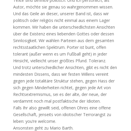
Texte sind definitiv politisch. Und ich persönlich, als
Autor, möchte sie genau so wahrgenommen wissen.
Und das Geile an dieser, unserer Band ist, dass wir
politisch oder religiös nicht einmal aus einem Lager
kommen. Wir haben die unterschiedlichsten Ansichten
über die Existenz eines liebenden Gottes oder dessen
Sinnlosigkeit. Wir wählen Parteien aus dem gesamten
rechtsstaatlichen Spektrum. Porter ist bunt, offen
tolerant (außer wenn es um Fußball geht) in jeder
Hinsicht, vielleicht unser größtes Pfund. Toleranz.
Und trotz unterschiedlicher Ansichten, gibt es nicht den
mindesten Dissens, dass wir festen Willens vereint
gegen jede totalitäre Struktur stehen, gegen Hass der
sich gegen Minderheiten richtet, gegen jede Art von
Rechtsextremismus, sei es der alte, der neue, der
verdammt noch mal postfaktische der Idioten.
Falls Ihr also gewillt seid, offenen Ohres eine offene
Gesellschaft, jenseits von idiotischer Terrorangst zu
leben: you’re welcome.
Ansonsten geht zu Mario Barth.