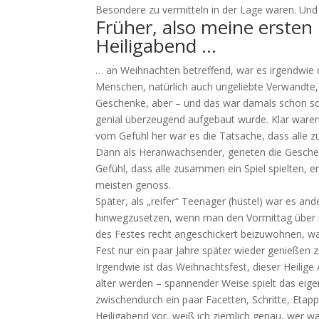
Besondere zu vermitteln in der Lage waren. Und w
Früher, also meine erste
Heiligabend …
… an Weihnachten betreffend, war es irgendwie 
Menschen, natürlich auch ungeliebte Verwandte,
Geschenke, aber – und das war damals schon so –
genial überzeugend aufgebaut wurde. Klar waren 
vom Gefühl her war es die Tatsache, dass alle
Dann als Heranwachsender, gerieten die Gesche
Gefühl, dass alle zusammen ein Spiel spielten, e
meisten genoss.
Später, als „reifer“ Teenager (hüstel) war es an
hinwegzusetzen, wenn man den Vormittag über i
des Festes recht angeschickert beizuwohnen, w
Fest nur ein paar Jahre später wieder genießen 
Irgendwie ist das Weihnachtsfest, dieser Heilige
älter werden – spannender Weise spielt das eigen
zwischendurch ein paar Facetten, Schritte, Etapp
Heiligabend vor, weiß ich ziemlich genau, wer 