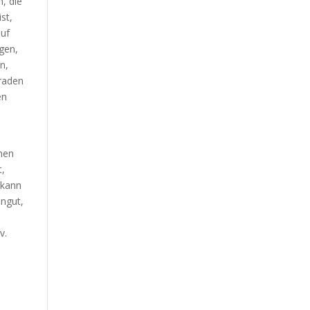
, die
st,
auf
gen,
n,
iraden
en
inen
t,
 kann
engut,
v.