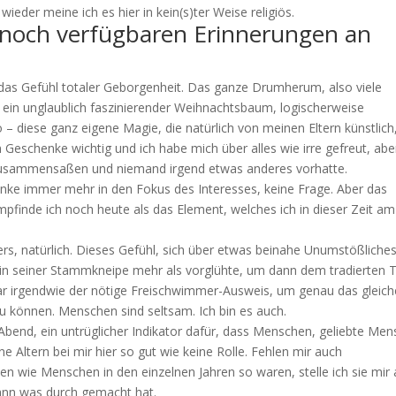
ieder meine ich es hier in kein(s)ter Weise religiös.
n noch verfügbaren Erinnerungen an
das Gefühl totaler Geborgenheit. Das ganze Drumherum, also viele
 ein unglaublich faszinierender Weihnachtsbaum, logischerweise
 diese ganz eigene Magie, die natürlich von meinen Eltern künstlich
Geschenke wichtig und ich habe mich über alles wie irre gefreut, abe
 zusammensaßen und niemand irgend etwas anderes vorhatte.
nke immer mehr in den Fokus des Interesses, keine Frage. Aber das
mpfinde ich noch heute als das Element, welches ich in dieser Zeit am
ders, natürlich. Dieses Gefühl, sich über etwas beinahe Unumstößliche
n seiner Stammkneipe mehr als vorglühte, um dann dem tradierten T
ar irgendwie der nötige Freischwimmer-Ausweis, um genau das gleich
zu können. Menschen sind seltsam. Ich bin es auch.
 Abend, ein untrüglicher Indikator dafür, dass Menschen, geliebte Me
e Altern bei mir hier so gut wie keine Rolle. Fehlen mir auch
en wie Menschen in den einzelnen Jahren so waren, stelle ich sie mir
wann was durch gemacht hat.