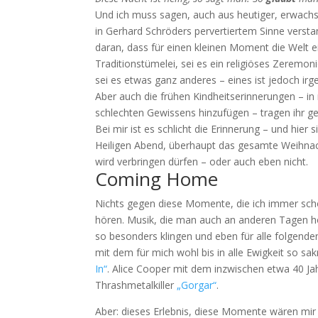
Und ich muss sagen, auch aus heutiger, erwachsen
in Gerhard Schröders pervertiertem Sinne versta
daran, dass für einen kleinen Moment die Welt e
Traditionstümelei, sei es ein religiöses Zeremon
sei es etwas ganz anderes – eines ist jedoch irg
Aber auch die frühen Kindheitserinnerungen – 
schlechten Gewissens hinzufügen – tragen ihr ger
Bei mir ist es schlicht die Erinnerung – und hie
Heiligen Abend, überhaupt das gesamte Weihnach
wird verbringen dürfen – oder auch eben nicht.
Coming Home
Nichts gegen diese Momente, die ich immer scho
hören. Musik, die man auch an anderen Tagen h
so besonders klingen und eben für alle folgen
mit dem für mich wohl bis in alle Ewigkeit so sa
In“
. Alice Cooper mit dem inzwischen etwa 40 Ja
Thrashmetalkiller
„Gorgar“
.
Aber: dieses Erlebnis, diese Momente wären mi