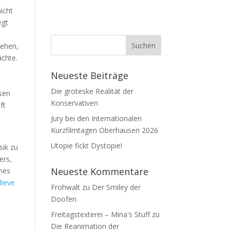
icht
egt
gehen,
ächte.
Neueste Beiträge
Die groteske Realität der
esen
Konservativen
ft
Jury bei den Internationalen
Kurzfilmtagen Oberhausen 2026
Utopie fickt Dystopie!
sik zu
ers,
Neueste Kommentare
nes
lieve
Frohwalt
zu
Der Smiley der
Doofen
Freitagstexterei – Mina's Stuff
zu
Die Reanimation der