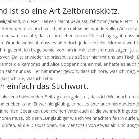
d ist so eine Art Zeitbremsklotz.
Heiligabend, in dieser Heiligen Nacht bewusst, fehlt mir gerade jetzt – 
 Vater, der mich noch vor 4 Jahren mit seiner wundervollen Art und al
fmerksam machte, dass es im Leben immer Rückschläge gibt, dass ni
 im Grunde wünscht, dass es aber doch jeder einzelne Moment wert i
ihm gelernt, ich trage so viel von ihm in mir, und ich muss sagen, ja, 
vor. Da ist er wieder so präsent, als säße er hier mit uns am Tisch. E
kannte die Ramones und Alice Cooper nicht einmal, er hätte es auch r
ich zählt nur das – er hat immer gewollt, dass ich höre, was ich mag, 
 dass ich tue, was ich liebe.
uch einfach das Stichwort.
emals verschwindenden Beitrag dazu geleistet, dass ich Weihnachten al
 erleben kann. Er war nie gläubig, er hat es aber auch niemandem 
 bei den Gedanken über meinen Vater auch all die wahrhaft bigotten
 hören muss, ob denn „Ungläubige“ wie ich Weihnachten feiern dürfen
ürfen, all die Diskussionen, die Menschen von etwas ab- und ausg