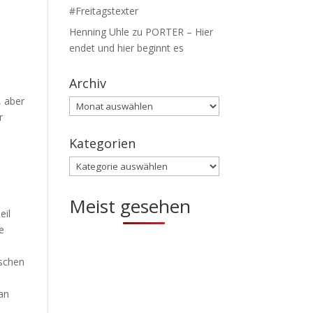
#Freitagstexter
Henning Uhle
zu
PORTER – Hier
endet und hier beginnt es
Archiv
, aber
Archiv
r
Kategorien
Kategorien
s
Meist gesehen
eil
e
nschen
 an