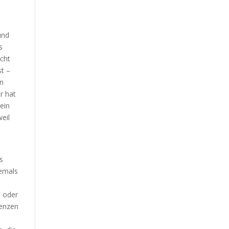
und
s
cht
st –
an
r hat
ein
weil
s
jemals
, oder
renzen