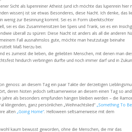
er Sicht als lupenreiner Atheist (und ich möchte das lupenrein hier n
nden wissen) ist sie etwas Besonderes, diese Nacht. Ich denke, das li
in wenig zur Besinnung kommt. Sei es in Form überkitschter
iell, sei es das Zusammensitzen bei Speis und Trank, sei es ein Insich
endwie überall zu spüren: Diese Nacht ist anders als all die anderen N
in meinem Fall ausnahmslos gute, möchte man heutzutage beinahe
üttelt Maß hierzu bei.
r sind es zumeist die lieben, die geliebten Menschen, mit denen man di
tsfest hindurch verbringen durfte und noch immer darf und in Zukun
n genoss: an diesem Tag ein paar Takte der derzeitigen Lieblingsmu
ört, deren Noten jedoch seltsamerweise an diesem einen Tag so and
den Jahre als besonders empfunden hängen bleiben werden – die Ramo
kral klingenden, ganz persönlichen „Weihnachtslied“
„Something To Be
hre alten
„Going Home“
. Helloween seltsamerweise mit dem
r wohl kaum bewusst geworden, ohne die Menschen, die mir das