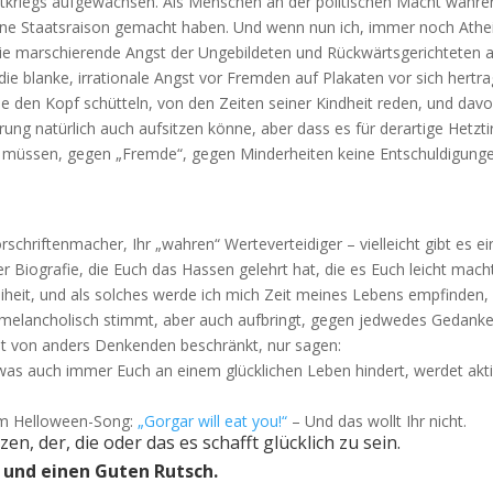
eltkriegs aufgewachsen. Als Menschen an der politischen Macht wahren
e Staatsraison gemacht haben. Und wenn nun ich, immer noch Athei
ie marschierende Angst der Ungebildeten und Rückwärtsgerichteten 
e blanke, irrationale Angst vor Fremden auf Plakaten vor sich hertra
de den Kopf schütteln, von den Zeiten seiner Kindheit reden, und davo
ung natürlich auch aufsitzen könne, aber dass es für derartige Hetzt
 müssen, gegen „Fremde“, gegen Minderheiten keine Entschuldigung
:
 Vorschriftenmacher, Ihr „wahren“ Werteverteidiger – vielleicht gibt es e
er Biografie, die Euch das Hassen gelehrt hat, die es Euch leicht mach
eiheit, und als solches werde ich mich Zeit meines Lebens empfinden,
ch melancholisch stimmt, aber auch aufbringt, gegen jedwedes Gedank
tät von anders Denkenden beschränkt, nur sagen:
as auch immer Euch an einem glücklichen Leben hindert, werdet akti
im Helloween-Song:
„Gorgar will eat you!“
– Und das wollt Ihr nicht.
n, der, die oder das es schafft glücklich zu sein.
 und einen Guten Rutsch.