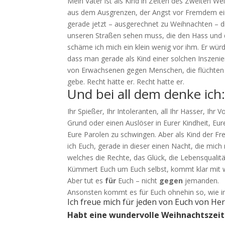
Mein Vater ist als Kind in Zeiten des Zweiten W
aus dem Ausgrenzen, der Angst vor Fremdem ein
gerade jetzt – ausgerechnet zu Weihnachten – d
unseren Straßen sehen muss, die den Hass und di
schäme ich mich ein klein wenig vor ihm. Er wür
dass man gerade als Kind einer solchen Inszenier
von Erwachsenen gegen Menschen, die flüchten
gebe. Recht hätte er. Recht hatte er.
Und bei all dem denke ich
Ihr Spießer, Ihr Intoleranten, all Ihr Hasser, Ihr
Grund oder einen Auslöser in Eurer Kindheit, Eur
Eure Parolen zu schwingen. Aber als Kind der Fr
ich Euch, gerade in dieser einen Nacht, die mi
welches die Rechte, das Glück, die Lebensquali
Kümmert Euch um Euch selbst, kommt klar mit w
Aber tut es
für
Euch – nicht
gegen
jemanden.
Ansonsten kommt es für Euch ohnehin so, wie 
Ich freue mich für jeden von Euch von Herze
Habt eine wundervolle Weihnachtszeit