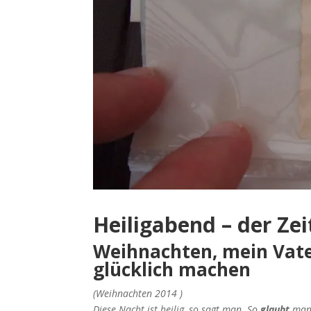
Heiligabend – der Ze
Weihnachten, mein Vat
glücklich machen
(Weihnachten 2014 )
Diese Nacht ist heilig, so sagt man. So
glaubt
man